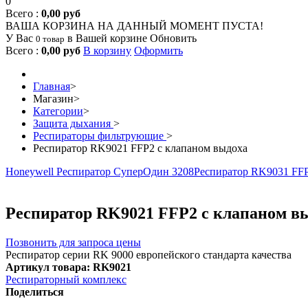
0
Всего :
0,00 руб
ВАША КОРЗИНА НА ДАННЫЙ МОМЕНТ ПУСТА!
У Вас
в Вашей корзине
Обновить
0 товар
Всего :
0,00 руб
В корзину
Оформить
Главная
>
Магазин
>
Категории
>
Защита дыхания
>
Респираторы фильтрующие
>
Респиратор RK9021 FFP2 с клапаном выдоха
Honeywell Респиратор СуперОдин 3208
Респиратор RK9031 FFP
Респиратор RK9021 FFP2 с клапаном в
Позвонить для запроса цены
Респиратор серии RK 9000 европейского стандарта качества
Артикул товара: RK9021
Респираторный комплекс
Поделиться