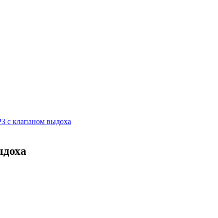
3 с клапаном выдоха
ыдоха