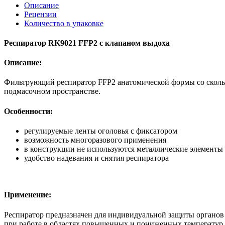
Описание
Рецензии
Количество в упаковке
Респиратор RK9021 FFP2 с клапаном выдоха
Описание:
Фильтрующий респиратор FFP2 анатомической формы со скольз
подмасочном пространстве.
Особенности:
регулируемые ленты оголовья с фиксатором
возможность многоразового применения
в конструкции не используются металлические элементы
удобство надевания и снятия респиратора
Применение:
Респиратор предназначен для индивидуальной защиты органов 
при работе в областях повышенных и пониженных температур