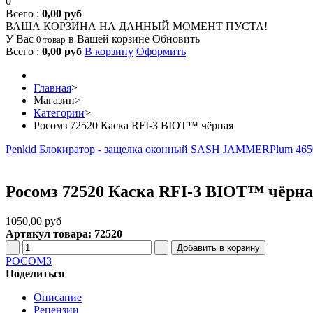
0
Всего :
0,00 руб
ВАША КОРЗИНА НА ДАННЫЙ МОМЕНТ ПУСТА!
У Вас
в Вашей корзине
Обновить
0 товар
Всего :
0,00 руб
В корзину
Оформить
Главная
>
Магазин
>
Категории
>
Росомз 72520 Каска RFI-3 BIOT™ чёрная
Penkid Блокиратор - защелка оконный SASH JAMMER
Plum 465
Росомз 72520 Каска RFI-3 BIOT™ чёрн
1050,00 руб
Артикул товара: 72520
РОСОМЗ
Поделиться
Описание
Рецензии